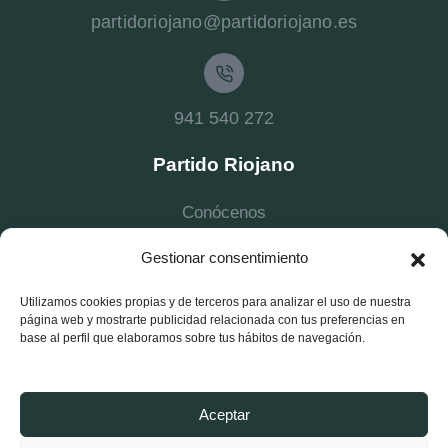
partidoriojano@partidoriojano.es
941 540 272
Partido Riojano
Conócenos
Estructura
Gestionar consentimiento
Noticias Logroño
Utilizamos cookies propias y de terceros para analizar el uso de nuestra
Noticias La Rioja
página web y mostrarte publicidad relacionada con tus preferencias en
base al perfil que elaboramos sobre tus hábitos de navegación.
Afíliate
Contacta
Aceptar