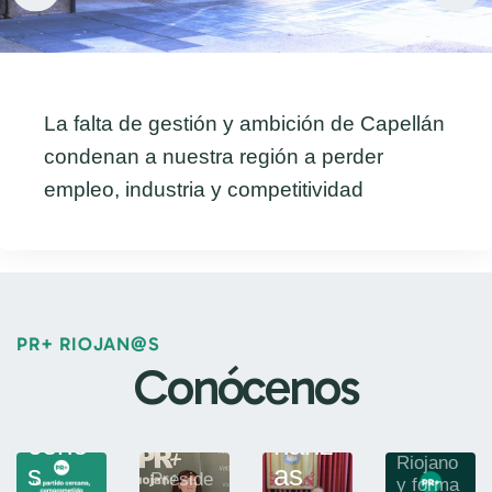
La falta de gestión y ambición de Capellán
condenan a nuestra región a perder
empleo, industria y competitividad
LO
LA
GR
RI
OÑ
OJ
O
Afília
PR+ RIOJAN@S
Rubé
A
te
Conócenos
Rita
n
Afíliate
Beltr
Conó
Anto
al
án
ceno
ñanz
Partido
Riojano
s
as
Preside
y forma