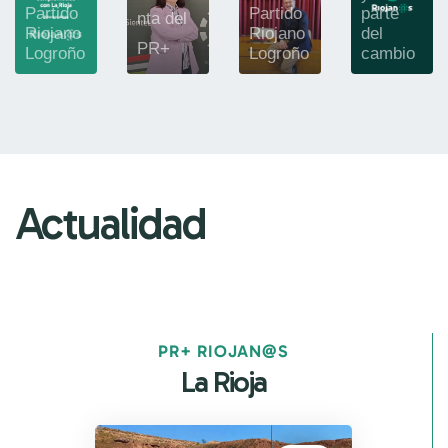
Partido
Partido
parte
nta del
Riojano
Riojano
del
PR+
Logroño
Logroño
cambio
Actualidad
PR+ RIOJAN@S
La Rioja