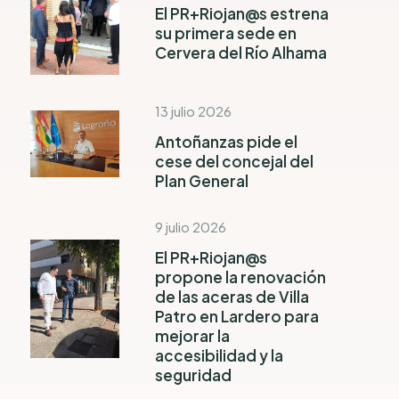
El PR+Riojan@s estrena
su primera sede en
Cervera del Río Alhama
13 julio 2026
Antoñanzas pide el
cese del concejal del
Plan General
9 julio 2026
El PR+Riojan@s
propone la renovación
de las aceras de Villa
Patro en Lardero para
mejorar la
accesibilidad y la
seguridad