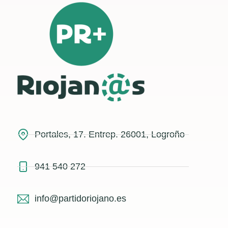
Portales, 17. Entrep. 26001, Logroño
941 540 272
info@partidoriojano.es