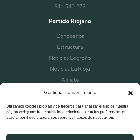
941 540 272
Partido Riojano
Conócenos
Estructura
Noticias Logroño
Noticias La Rioja
Afíliate
Contacta
Gestionar consentimiento
Utilizamos cookies propias y de terceros para analizar el uso de nuestra
página web y mostrarte publicidad relacionada con tus preferencias en
base al perfil que elaboramos sobre tus hábitos de navegación.