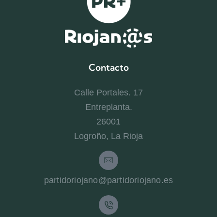
Contacto
Calle Portales. 17
Entreplanta.
26001
Logroño, La Rioja
partidoriojano@partidoriojano.es