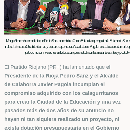
Marga Aldama ha recordado que Pedro Sanz prometió un Centro Educativo que aglutinaría Educación Secundar
incluso la Escuela Oficial de Idiomas y lo peor es que nuestro Alcalde Javier Pagola no se atreve a reclamar lo 
justo como son inversiones en Educación que sin duda son las más interesantes y productiv
El Partido Riojano (PR+) ha lamentado que
el
Presidente de la Rioja Pedro Sanz y el Alcalde
de Calahorra Javier Pagola incumplan el
compromiso adquirido con los calagurritanos
para crear la Ciudad de la Educación
y una vez
pasados más de dos años de su anuncio no
hayan ni tan siquiera realizado un proyecto, ni
exista dotación presupuestaria en el Gobierno