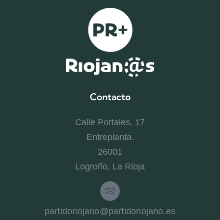
Contacto
Calle Portales. 17
Entreplanta.
26001
Logroño, La Rioja
partidoriojano@partidoriojano.es