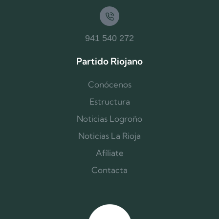
941 540 272
Partido Riojano
Conócenos
Estructura
Noticias Logroño
Noticias La Rioja
Afíliate
Contacta