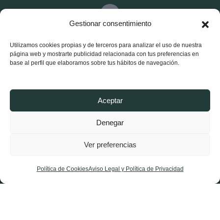
Gestionar consentimiento
941 540 272
Utilizamos cookies propias y de terceros para analizar el uso de nuestra
página web y mostrarte publicidad relacionada con tus preferencias en
Partido Riojano
base al perfil que elaboramos sobre tus hábitos de navegación.
Conócenos
Estructura
Aceptar
Noticias Logroño
Denegar
Noticias La Rioja
Ver preferencias
Afíliate
Contacta
Política de Cookies
Aviso Legal y Política de Privacidad