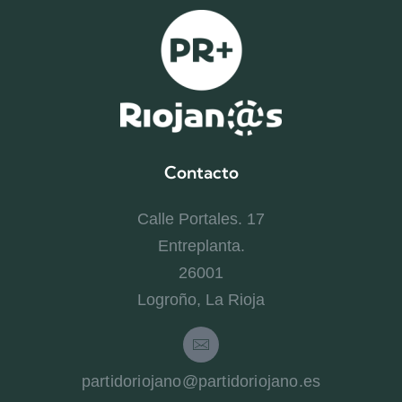
Contacto
Calle Portales. 17
Entreplanta.
26001
Logroño, La Rioja
partidoriojano@partidoriojano.es