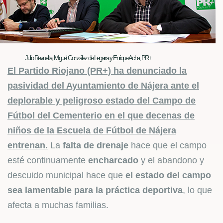
Julio Revuelta, Miguel González de Legarra y Enrique Acha, PR+
El Partido Riojano (PR+) ha denunciado la
pasividad del Ayuntamiento de Nájera ante el
deplorable y peligroso estado del Campo de
Fútbol del Cementerio en el que decenas de
niños de la Escuela de Fútbol de Nájera
entrenan.
La
falta de drenaje
hace que el campo
esté continuamente
encharcado
y el abandono y
descuido municipal hace que
el estado del campo
sea lamentable para la práctica deportiva
, lo que
afecta a muchas familias.