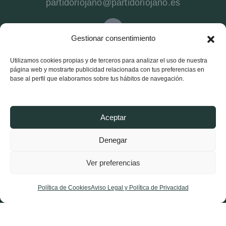
partidoriojano@partidoriojano.es
Gestionar consentimiento
941 540 272
Utilizamos cookies propias y de terceros para analizar el uso de nuestra
página web y mostrarte publicidad relacionada con tus preferencias en
Partido Riojano
base al perfil que elaboramos sobre tus hábitos de navegación.
Conócenos
Estructura
Aceptar
Noticias Logroño
Denegar
Noticias La Rioja
Ver preferencias
Afíliate
Contacta
Política de Cookies
Aviso Legal y Política de Privacidad