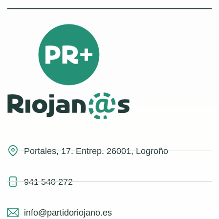
Portales, 17. Entrep. 26001, Logroño
941 540 272
info@partidoriojano.es