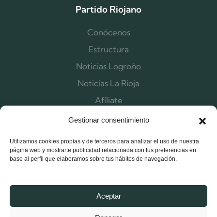
Partido Riojano
Conócenos
Estructura
Noticias Logroño
Noticias La Rioja
Afíliate
Contacta
Gestionar consentimiento
Utilizamos cookies propias y de terceros para analizar el uso de nuestra
página web y mostrarte publicidad relacionada con tus preferencias en
base al perfil que elaboramos sobre tus hábitos de navegación.
Aceptar