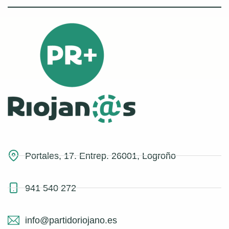
Portales, 17. Entrep. 26001, Logroño
941 540 272
info@partidoriojano.es