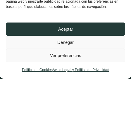
página web y mostrarte publicidad relacionada con tus preferencias en
Partido Riojano
base al perfil que elaboramos sobre tus hábitos de navegación.
Conócenos
Estructura
Aceptar
Noticias Logroño
Denegar
Noticias La Rioja
Ver preferencias
Afíliate
Contacta
Política de Cookies
Aviso Legal y Política de Privacidad