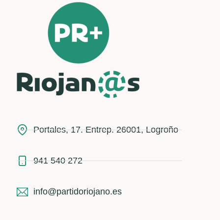
Portales, 17. Entrep. 26001, Logroño
941 540 272
info@partidoriojano.es