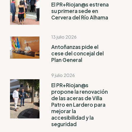
El PR+Riojan@s estrena
su primera sede en
Cervera del Río Alhama
13 julio 2026
Antoñanzas pide el
cese del concejal del
Plan General
9 julio 2026
El PR+Riojan@s
propone la renovación
de las aceras de Villa
Patro en Lardero para
mejorar la
accesibilidad y la
seguridad