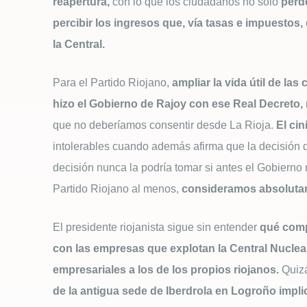
reapertura,
con lo que los ciudadanos no solo
perd
percibir los ingresos que, vía tasas e impuestos
la Central.
Para el Partido Riojano,
ampliar la vida útil de la
hizo el Gobierno de Rajoy con ese Real Decreto,
que no deberíamos consentir desde La Rioja.
El cin
intolerables cuando además afirma que la decisión d
decisión nunca la podría tomar si antes el Gobierno
Partido Riojano al menos,
consideramos absolutam
El presidente riojanista sigue sin entender
qué comp
con las empresas que explotan la Central Nucle
empresariales a los de los propios riojanos.
Quizá
de la antigua sede de Iberdrola en Logroño impl