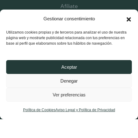
Afíliate
Contacta
Gestionar consentimiento
Utilizamos cookies propias y de terceros para analizar el uso de nuestra
página web y mostrarte publicidad relacionada con tus preferencias en
base al perfil que elaboramos sobre tus hábitos de navegación.
Aceptar
Denegar
Ver preferencias
X-
Facebook-
Instagram
twitter
f
Política de Cookies
Aviso Legal y Política de Privacidad
Aviso Legal y Política de Privacidad