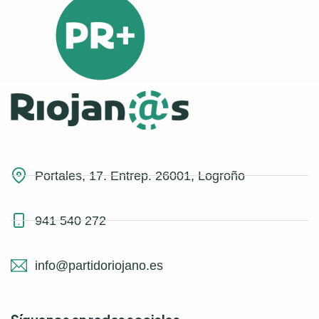
Portales, 17. Entrep. 26001, Logroño
941 540 272
info@partidoriojano.es