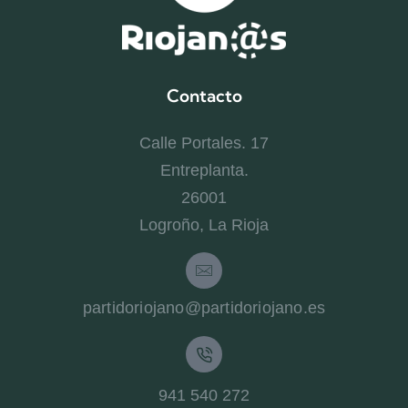
Contacto
Calle Portales. 17
Entreplanta.
26001
Logroño, La Rioja
partidoriojano@partidoriojano.es
941 540 272