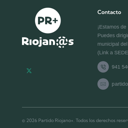
Contacto
¡Estamos de
Puedes dirigi
municipal de
(Link a SED
941 54
X-
Facebook-
Instagram
twitter
f
partid
© 2026 Partido Riojano+. Todos los derechos reser