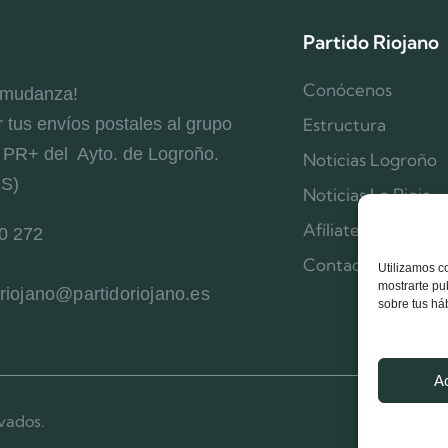
Partido Riojano
Conócenos
 mudanza!
r tus envíos postales al grupo
Estructura
l PR+ del Ayto. de Logroño.
Noticias Logroño
ES)
Noticias La Rioja
Afíliate
0 272
Contacta
Utilizamos c
mostrarte pu
oriojano@partidoriojano.es
sobre tus há
A
vados.
Aviso Le