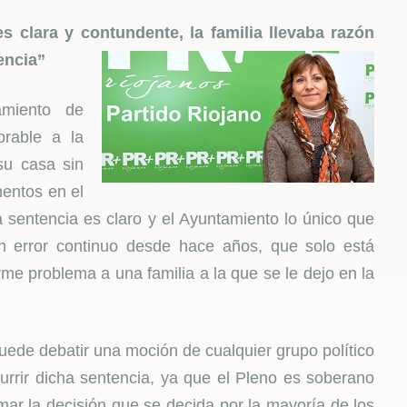
 clara y contundente, la familia llevaba razón
tencia”
amiento de
orable a la
su casa sin
entos en el
a sentencia es claro y el Ayuntamiento lo único que
n error continuo desde hace años, que solo está
rme problema a una familia a la que se le dejo en la
uede debatir una moción de cualquier grupo político
urrir dicha sentencia, ya que el Pleno es soberano
omar la decisión que se decida por la mayoría de los