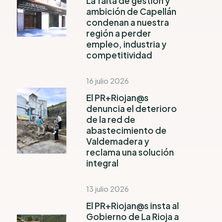
La falta de gestión y
ambición de Capellán
condenan a nuestra
región a perder
empleo, industria y
competitividad
16 julio 2026
El PR+Riojan@s
denuncia el deterioro
de la red de
abastecimiento de
Valdemadera y
reclama una solución
integral
13 julio 2026
El PR+Riojan@s insta al
Gobierno de La Rioja a