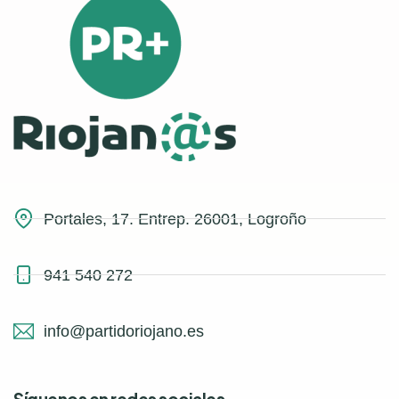
Portales, 17. Entrep. 26001, Logroño
941 540 272
info@partidoriojano.es
Síguenos en redes sociales