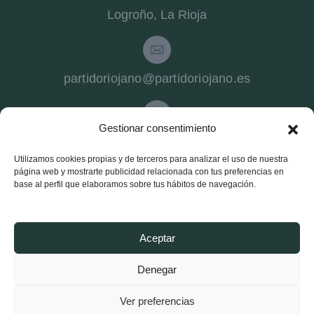
Logroño, La Rioja
partidoriojano@partidoriojano.es
Gestionar consentimiento
941 540 272
Utilizamos cookies propias y de terceros para analizar el uso de nuestra
página web y mostrarte publicidad relacionada con tus preferencias en
Partido Riojano
base al perfil que elaboramos sobre tus hábitos de navegación.
Conócenos
Estructura
Aceptar
Noticias Logroño
Denegar
Noticias La Rioja
Ver preferencias
Afíliate