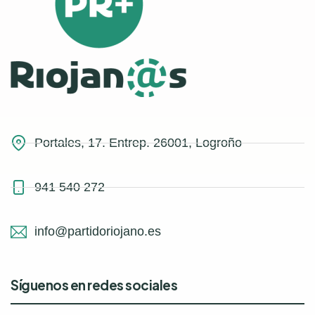
Portales, 17. Entrep. 26001, Logroño
941 540 272
info@partidoriojano.es
Síguenos en redes sociales