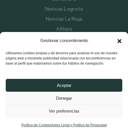
Noticias Logroño
Noticias La Rioja
Afíliate
Contacta
Gestionar consentimiento
Utilizamos cookies propias y de terceros para analizar el uso de nuestra
página web y mostrarte publicidad relacionada con tus preferencias en
base al perfil que elaboramos sobre tus hábitos de navegación.
Aceptar
Denegar
Ver preferencias
X-
Facebook-
Instagram
twitter
f
Política de Cookies
Aviso Legal y Política de Privacidad