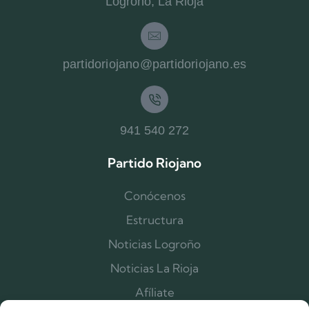
Logroño, La Rioja
partidoriojano@partidoriojano.es
941 540 272
Partido Riojano
Conócenos
Estructura
Noticias Logroño
Noticias La Rioja
Afíliate