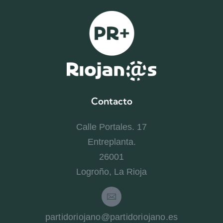
Contacto
Calle Portales. 17
Entreplanta.
26001
Logroño, La Rioja
partidoriojano@partidoriojano.es