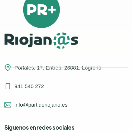
Portales, 17. Entrep. 26001, Logroño
941 540 272
info@partidoriojano.es
Síguenos en redes sociales