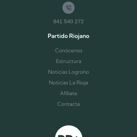
941 540 272
Partido Riojano
Conócenos
Estructura
Noticias Logroño
Noticias La Rioja
Afíliate
Contacta