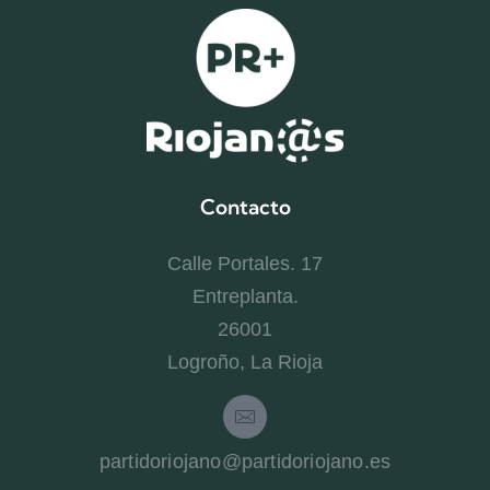
Contacto
Calle Portales. 17
Entreplanta.
26001
Logroño, La Rioja
partidoriojano@partidoriojano.es