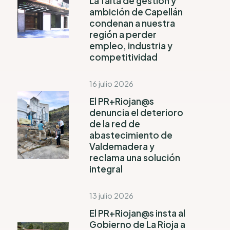
La falta de gestión y
ambición de Capellán
condenan a nuestra
región a perder
empleo, industria y
competitividad
16 julio 2026
El PR+Riojan@s
denuncia el deterioro
de la red de
abastecimiento de
Valdemadera y
reclama una solución
integral
13 julio 2026
El PR+Riojan@s insta al
Gobierno de La Rioja a