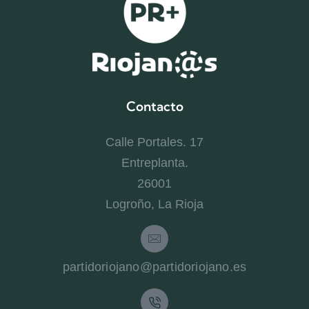
Contacto
Calle Portales. 17
Entreplanta.
26001
Logroño, La Rioja
partidoriojano@partidoriojano.es