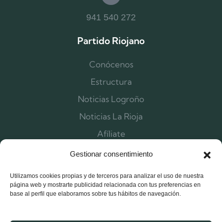
941 540 272
Partido Riojano
Conócenos
Estructura
Noticias Logroño
Noticias La Rioja
Afíliate
Contacta
Gestionar consentimiento
Utilizamos cookies propias y de terceros para analizar el uso de nuestra
página web y mostrarte publicidad relacionada con tus preferencias en
base al perfil que elaboramos sobre tus hábitos de navegación.