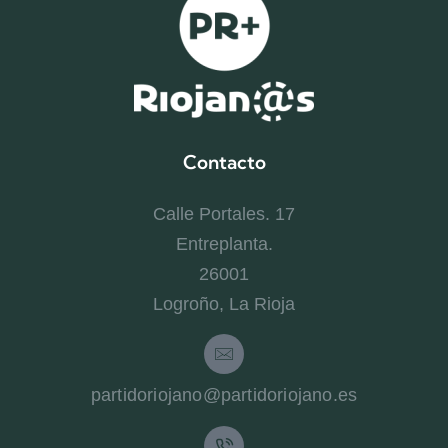
Contacto
Calle Portales. 17
Entreplanta.
26001
Logroño, La Rioja
partidoriojano@partidoriojano.es