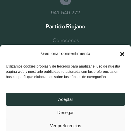
941 540 272
Partido Riojano
Conócenos
Estructura
Gestionar consentimiento
Noticias Logroño
Utilizamos cookies propias y de terceros para analizar el uso de nuestra
Noticias La Rioja
página web y mostrarte publicidad relacionada con tus preferencias en
base al perfil que elaboramos sobre tus hábitos de navegación.
Afíliate
Contacta
Aceptar
Denegar
Ver preferencias