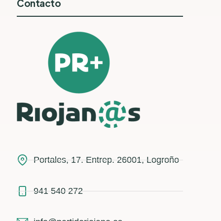
Contacto
Portales, 17. Entrep. 26001, Logroño
941 540 272