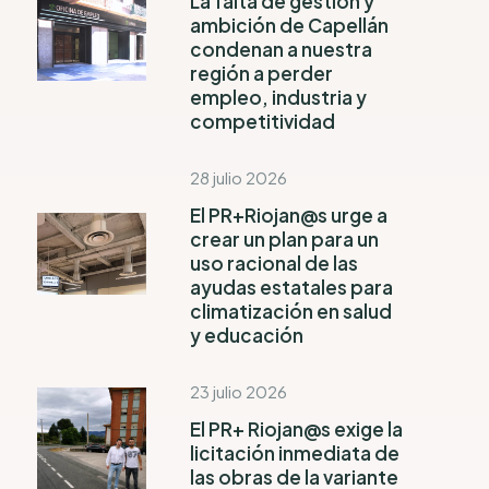
La falta de gestión y
ambición de Capellán
condenan a nuestra
región a perder
empleo, industria y
competitividad
28 julio 2026
El PR+Riojan@s urge a
crear un plan para un
uso racional de las
ayudas estatales para
climatización en salud
y educación
23 julio 2026
El PR+ Riojan@s exige la
licitación inmediata de
las obras de la variante