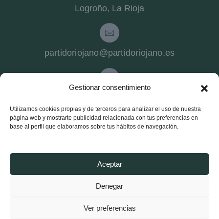
Logroño, La Rioja
partidoriojano@partidoriojano.es
Gestionar consentimiento
941 540 272
Utilizamos cookies propias y de terceros para analizar el uso de nuestra
página web y mostrarte publicidad relacionada con tus preferencias en
Partido Riojano
base al perfil que elaboramos sobre tus hábitos de navegación.
Conócenos
Estructura
Aceptar
Noticias Logroño
Denegar
Noticias La Rioja
Ver preferencias
Afíliate