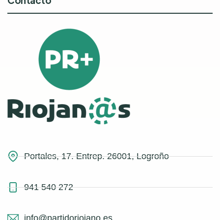
Contacto
Portales, 17. Entrep. 26001, Logroño
941 540 272
info@partidoriojano.es