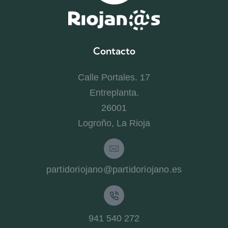
Contacto
Calle Portales. 17
Entreplanta.
26001
Logroño, La Rioja
partidoriojano@partidoriojano.es
941 540 272