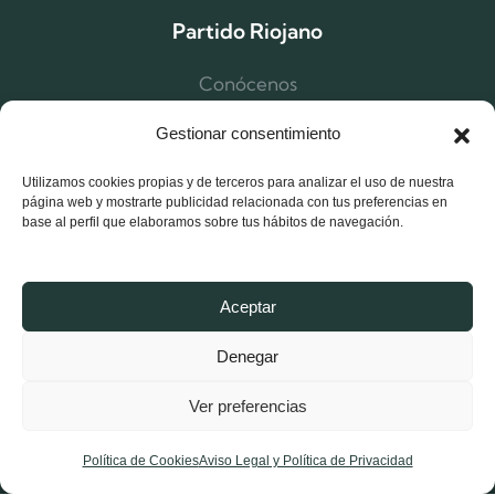
Partido Riojano
Conócenos
Estructura
Gestionar consentimiento
Noticias Logroño
Utilizamos cookies propias y de terceros para analizar el uso de nuestra
Noticias La Rioja
página web y mostrarte publicidad relacionada con tus preferencias en
base al perfil que elaboramos sobre tus hábitos de navegación.
Afíliate
Contacta
Aceptar
Denegar
Ver preferencias
Política de Cookies
Aviso Legal y Política de Privacidad