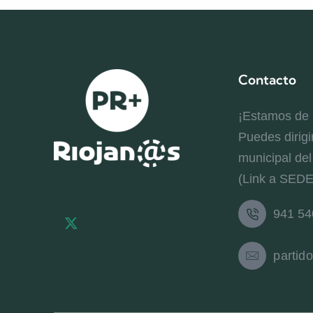
Contacto
¡Estamos de
Puedes dirigi
municipal de
(Link a SED
941 54
X-
Facebook-
Instagram
twitter
f
partid