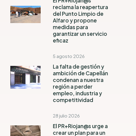
El PR+Riojan@s
reclama la reapertura
del Punto Limpio de
Alfaro y propone
medidas para
garantizar un servicio
eficaz
5 agosto 2026
La falta de gestión y
ambición de Capellán
condenan a nuestra
región a perder
empleo, industria y
competitividad
28 julio 2026
El PR+Riojan@s urge a
crear un plan para un