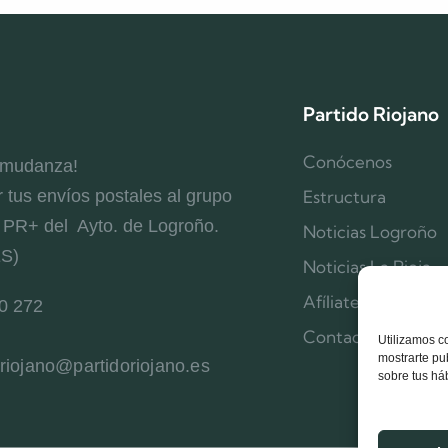
Partido Riojano
Conócenos
 mudanza!
r tus envíos postales al grupo
Estructura
l PR+ del Ayto. de Logroño.
Noticias Logroño
ES)
Noticias La Rioja
Afíliate
0 272
Contacta
Utilizamos c
mostrarte pu
oriojano@partidoriojano.es
sobre tus há