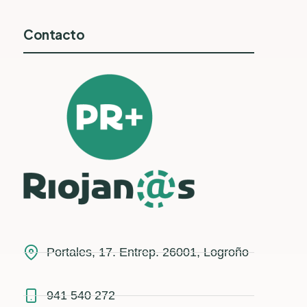
Contacto
Portales, 17. Entrep. 26001, Logroño
941 540 272