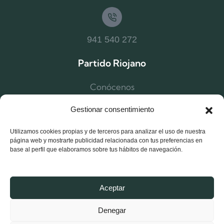
941 540 272
Partido Riojano
Conócenos
Estructura
Gestionar consentimiento
Noticias Logroño
Utilizamos cookies propias y de terceros para analizar el uso de nuestra
Noticias La Rioja
página web y mostrarte publicidad relacionada con tus preferencias en
base al perfil que elaboramos sobre tus hábitos de navegación.
Afíliate
Contacta
Aceptar
Denegar