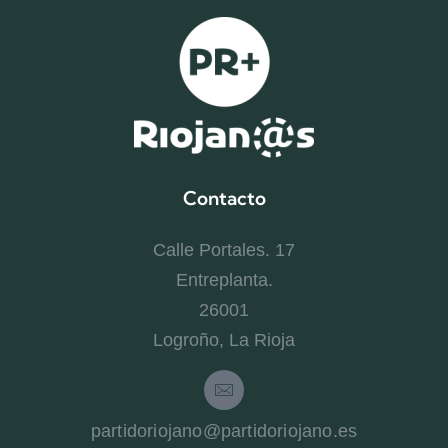
Contacto
Calle Portales. 17
Entreplanta.
26001
Logroño, La Rioja
partidoriojano@partidoriojano.es