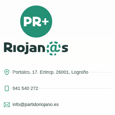
Portales, 17. Entrep. 26001, Logroño
941 540 272
info@partidoriojano.es