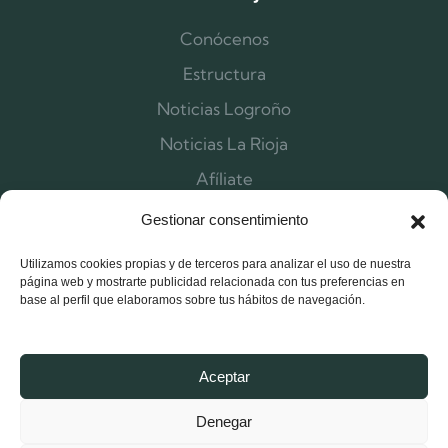
Conócenos
Estructura
Noticias Logroño
Noticias La Rioja
Afíliate
Contacta
Gestionar consentimiento
Utilizamos cookies propias y de terceros para analizar el uso de nuestra
página web y mostrarte publicidad relacionada con tus preferencias en
base al perfil que elaboramos sobre tus hábitos de navegación.
Aceptar
Denegar