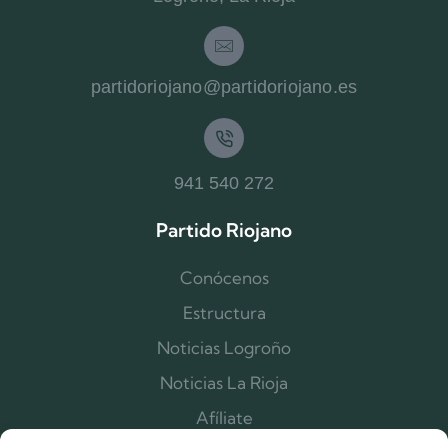
partidoriojano@partidoriojano.es
941 540 272
Partido Riojano
Conócenos
Estructura
Noticias Logroño
Noticias La Rioja
Afíliate