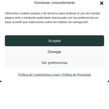
Contacta
Gestionar consentimiento
Utilizamos cookies propias y de terceros para analizar el uso de nuestra
página web y mostrarte publicidad relacionada con tus preferencias en
base al perfil que elaboramos sobre tus hábitos de navegación.
Aceptar
Denegar
Ver preferencias
X-
Facebook-
Instagram
twitter
f
Política de Cookies
Aviso Legal y Política de Privacidad
Aviso Legal y Política de Privacidad
Política de Cookies