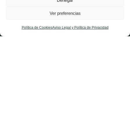
Denegar
Noticias La Rioja
Ver preferencias
Afíliate
Contacta
Política de Cookies
Aviso Legal y Política de Privacidad
X-
Facebook-
Instagram
twitter
f