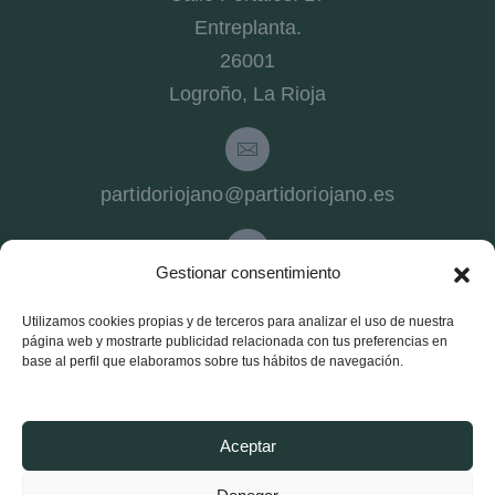
Entreplanta.
26001
Logroño, La Rioja
partidoriojano@partidoriojano.es
Gestionar consentimiento
941 540 272
Utilizamos cookies propias y de terceros para analizar el uso de nuestra
página web y mostrarte publicidad relacionada con tus preferencias en
Partido Riojano
base al perfil que elaboramos sobre tus hábitos de navegación.
Conócenos
Estructura
Aceptar
Noticias Logroño