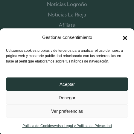
Noticias Logroño
Noticias La Rioja
Afíliate
Contacta
Gestionar consentimiento
Utilizamos cookies propias y de terceros para analizar el uso de nuestra
página web y mostrarte publicidad relacionada con tus preferencias en
base al perfil que elaboramos sobre tus hábitos de navegación.
Aceptar
Denegar
Ver preferencias
X-
Facebook-
Instagram
twitter
f
Política de Cookies
Aviso Legal y Política de Privacidad