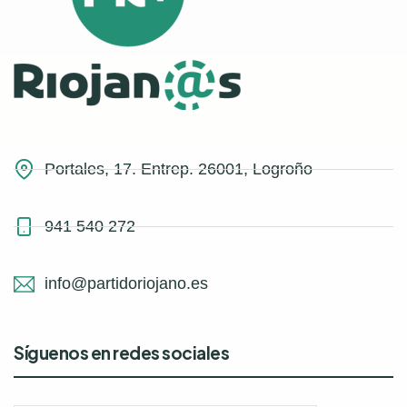
Portales, 17. Entrep. 26001, Logroño
941 540 272
info@partidoriojano.es
Síguenos en redes sociales