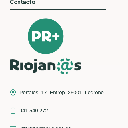
Contacto
Portales, 17. Entrep. 26001, Logroño
941 540 272