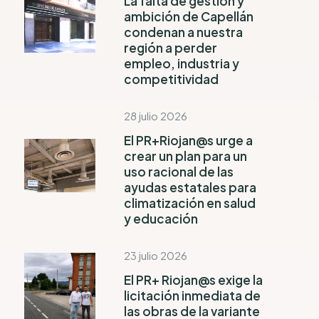
La falta de gestión y
ambición de Capellán
condenan a nuestra
región a perder
empleo, industria y
competitividad
28 julio 2026
El PR+Riojan@s urge a
crear un plan para un
uso racional de las
ayudas estatales para
climatización en salud
y educación
23 julio 2026
El PR+ Riojan@s exige la
licitación inmediata de
las obras de la variante