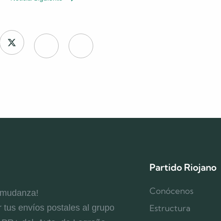
Partido Riojano
Conócenos
 mudanza!
r tus envíos postales al grupo
Estructura