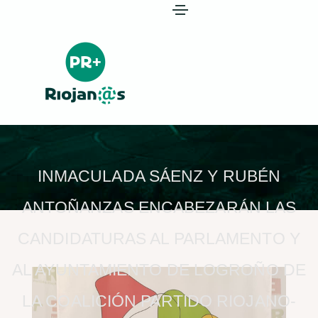
INMACULADA SÁENZ Y RUBÉN
ANTOÑANZAS ENCABEZARÁN LAS
CANDIDATURAS AL PARLAMENTO Y
AL AYUNTAMIENTO DE LOGROÑO DE
LA COALICIÓN PARTIDO RIOJANO-