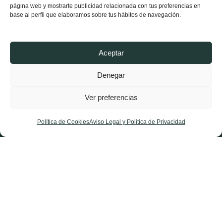
página web y mostrarte publicidad relacionada con tus preferencias en
Partido Riojano
base al perfil que elaboramos sobre tus hábitos de navegación.
Conócenos
Estructura
Aceptar
Noticias Logroño
Denegar
Noticias La Rioja
Ver preferencias
Afíliate
Contacta
Política de Cookies
Aviso Legal y Política de Privacidad