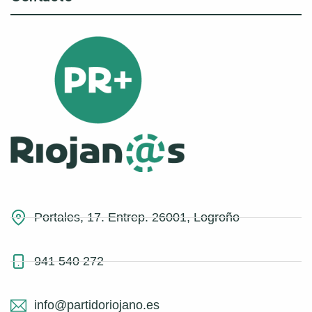
Portales, 17. Entrep. 26001, Logroño
941 540 272
info@partidoriojano.es