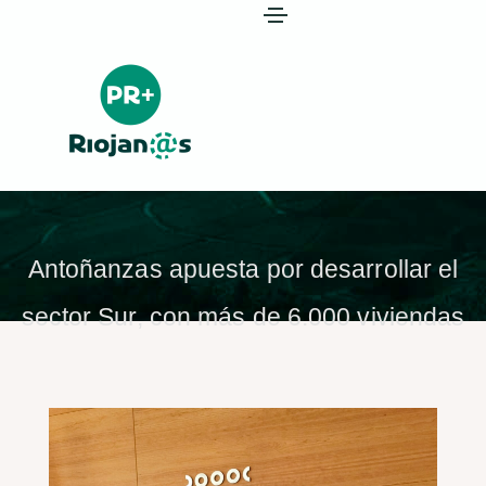
Antoñanzas apuesta por desarrollar el
sector Sur, con más de 6.000 viviendas