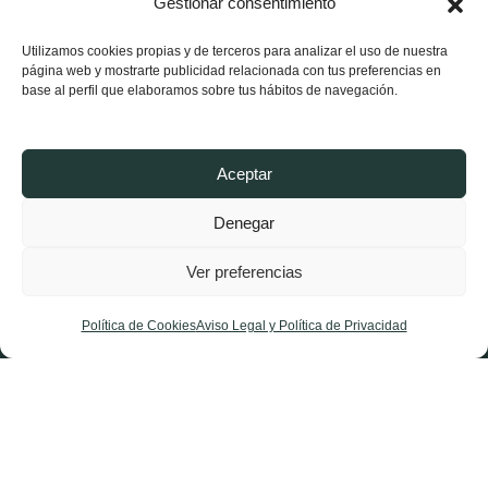
Gestionar consentimiento
Utilizamos cookies propias y de terceros para analizar el uso de nuestra
941 540 272
página web y mostrarte publicidad relacionada con tus preferencias en
base al perfil que elaboramos sobre tus hábitos de navegación.
Partido Riojano
Conócenos
Aceptar
Estructura
Denegar
Noticias Logroño
Ver preferencias
Noticias La Rioja
Afíliate
Política de Cookies
Aviso Legal y Política de Privacidad
Contacta