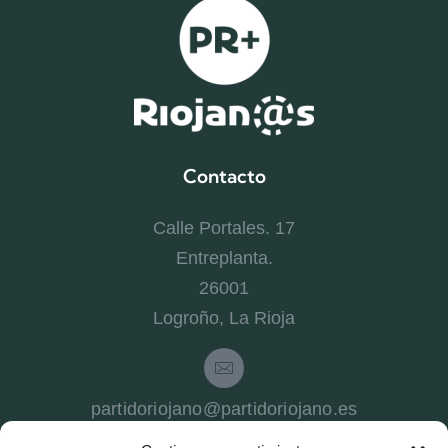
Contacto
Calle Portales. 17
Entreplanta.
26001
Logroño, La Rioja
partidoriojano@partidoriojano.es