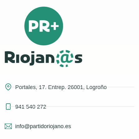
Portales, 17. Entrep. 26001, Logroño
941 540 272
info@partidoriojano.es