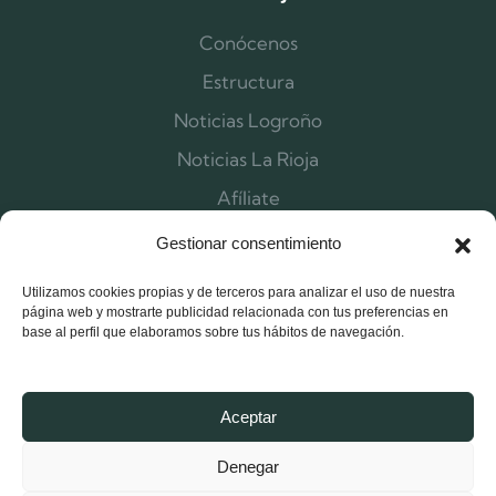
Conócenos
Estructura
Noticias Logroño
Noticias La Rioja
Afíliate
Contacta
Gestionar consentimiento
Utilizamos cookies propias y de terceros para analizar el uso de nuestra
página web y mostrarte publicidad relacionada con tus preferencias en
base al perfil que elaboramos sobre tus hábitos de navegación.
Aceptar
Denegar