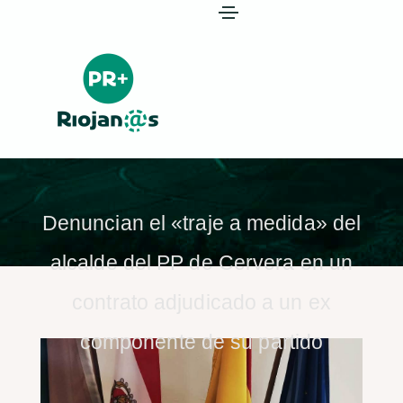
Denuncian el «traje a medida» del
alcalde del PP de Cervera en un
contrato adjudicado a un ex
componente de su partido