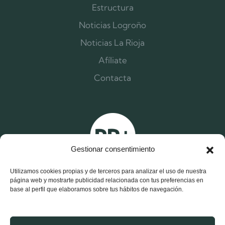
Estructura
Noticias Logroño
Noticias La Rioja
Afíliate
Contacta
Gestionar consentimiento
Utilizamos cookies propias y de terceros para analizar el uso de nuestra
página web y mostrarte publicidad relacionada con tus preferencias en
base al perfil que elaboramos sobre tus hábitos de navegación.
X
F
I