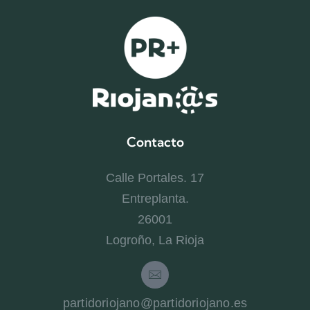
Contacto
Calle Portales. 17
Entreplanta.
26001
Logroño, La Rioja
partidoriojano@partidoriojano.es