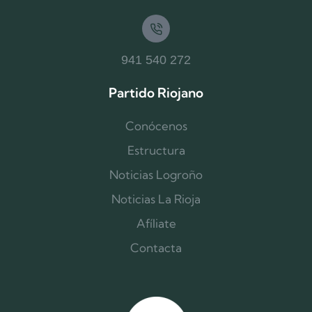
941 540 272
Partido Riojano
Conócenos
Estructura
Noticias Logroño
Noticias La Rioja
Afíliate
Contacta