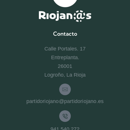
Contacto
Calle Portales. 17
Entreplanta.
26001
Logroño, La Rioja
partidoriojano@partidoriojano.es
941 540 272