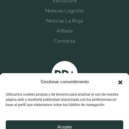
Estructura
Noticias Logroño
Noticias La Rioja
Afíliate
Contacta
Gestionar consentimiento
Utilizamos cookies propias y de terceros para analizar el uso de nuestra
página web y mostrarte publicidad relacionada con tus preferencias en
base al perfil que elaboramos sobre tus hábitos de navegación.
X
F
I
Aceptar
-
a
n