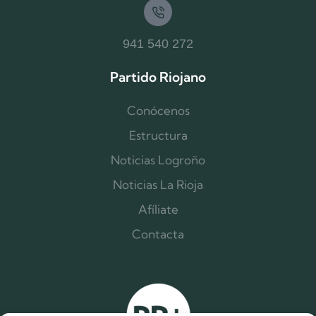
941 540 272
Partido Riojano
Conócenos
Estructura
Noticias Logroño
Noticias La Rioja
Afíliate
Contacta