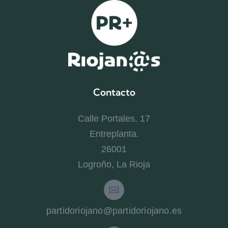
Contacto
Calle Portales. 17
Entreplanta.
26001
Logroño, La Rioja
partidoriojano@partidoriojano.es