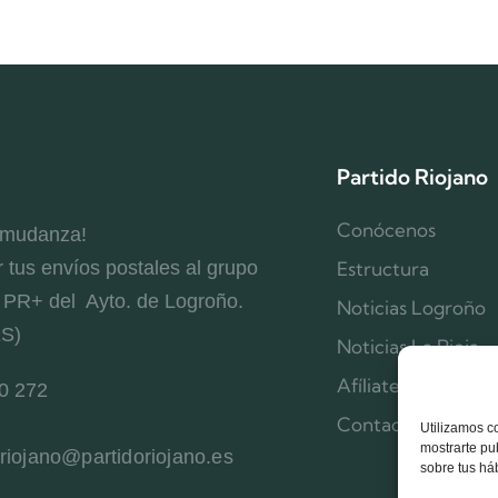
Partido Riojano
Conócenos
 mudanza!
r tus envíos postales al grupo
Estructura
l PR+ del Ayto. de Logroño.
Noticias Logroño
ES)
Noticias La Rioja
Afíliate
0 272
Contacta
Utilizamos c
mostrarte pu
oriojano@partidoriojano.es
sobre tus há