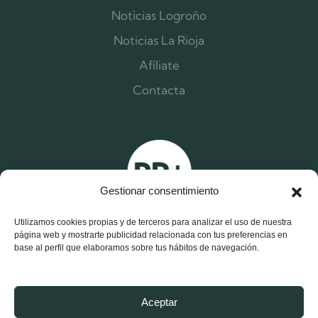
Noticias Logroño
Noticias La Rioja
Afíliate
Contacta
Gestionar consentimiento
Utilizamos cookies propias y de terceros para analizar el uso de nuestra
página web y mostrarte publicidad relacionada con tus preferencias en
base al perfil que elaboramos sobre tus hábitos de navegación.
X
F
I
Aceptar
-
a
n
t
c
s