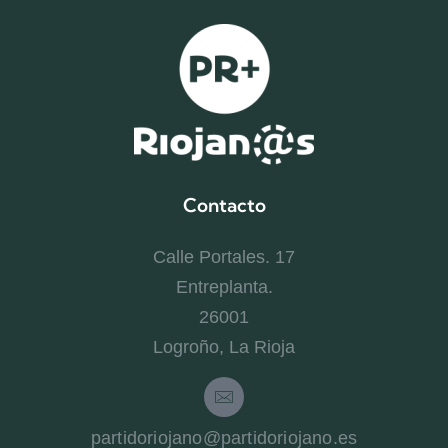
Contacto
Calle Portales. 17
Entreplanta.
26001
Logroño, La Rioja
partidoriojano@partidoriojano.es