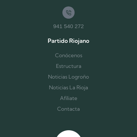
941 540 272
Partido Riojano
Conócenos
Estructura
Noticias Logroño
Noticias La Rioja
Afíliate
Contacta