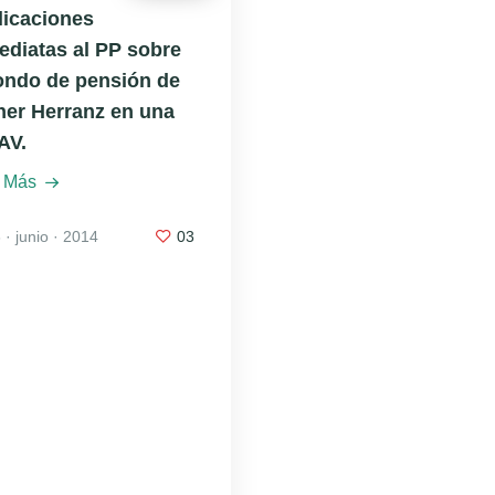
licaciones
ediatas al PP sobre
fondo de pensión de
her Herranz en una
AV.
 Más
 · junio · 2014
03