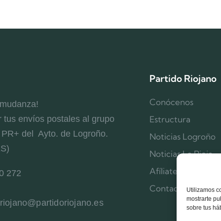
Partido Riojano
Conócenos
 mudanza!
r tus envíos postales al grupo
Estructura
l PR+ del Ayto. de Logroño.
Noticias Logroño
ES)
Noticias La Rioja
Afíliate
0 272
Contacta
Utilizamos c
mostrarte pu
oriojano@partidoriojano.es
sobre tus há