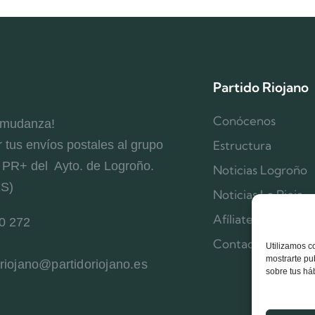
Partido Riojano
Conócenos
 mudanza!
r tus envíos postales al grupo
Estructura
l PR+ del Ayto. de Logroño.
Noticias Logroño
ES)
Noticias La Rioja
Afíliate
0 272
Contacta
Utilizamos c
mostrarte pu
oriojano@partidoriojano.es
sobre tus há