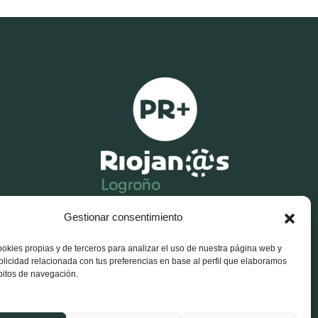
Gestionar consentimiento
X
F
I
-
a
n
ookies propias y de terceros para analizar el uso de nuestra página web y
t
c
s
blicidad relacionada con tus preferencias en base al perfil que elaboramos
w
e
t
i
b
a
bitos de navegación.
t
o
g
t
o
r
e
k
a
r
-
m