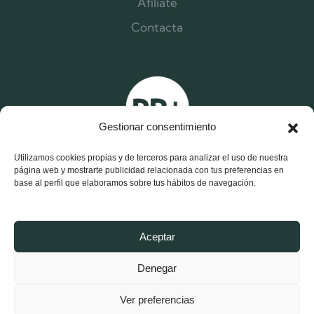
Afíliate
Contacta
Gestionar consentimiento
Utilizamos cookies propias y de terceros para analizar el uso de nuestra
página web y mostrarte publicidad relacionada con tus preferencias en
base al perfil que elaboramos sobre tus hábitos de navegación.
X
F
I
Aceptar
-
a
n
t
c
s
w
e
t
Denegar
i
b
a
t
o
g
Aviso Legal y Política de Privacidad
t
o
r
e
k
a
Ver preferencias
r
-
m
Política de Cookies